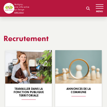
Xertigny,
une ville active
qui bouge
MENU
avec vous
.
Recrutement
TRAVAILLER DANS LA
ANNONCES DE LA
FONCTION PUBLIQUE
COMMUNE
TERRITORIALE