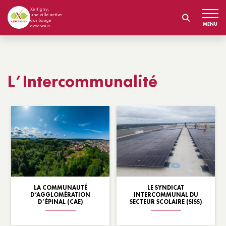
Xertigny,
une ville active
qui bouge
MENU
avec vous
.
L’Intercommunalité
LA COMMUNAUTÉ
LE SYNDICAT
D’AGGLOMÉRATION
INTERCOMMUNAL DU
D’ÉPINAL (CAE)
SECTEUR SCOLAIRE (SISS)