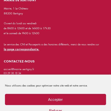
MAIRIE DE XERTIGNY
Mairie, 1 Le Château
88200 Xertigny
Ouvert du lundi au vendredi
de 8h00 à 12h00 et de 14h00 à 17h30
et le samedi de 9h00 à 12h00
Le service des CNI et Passeports a des horaires différents, merci de vous rendre sur
la page correspondante.
CONTACTEZ-NOUS
accueil@mairie-xertigny.fr
03 29 30 10 34
INFORMATIONS PRATIQUES
Nous utilisons des cookies pour optimiser notre site web et notre service.
Contact
Mentions Légales
Accepter
Politiques de confidentialité
Refuser