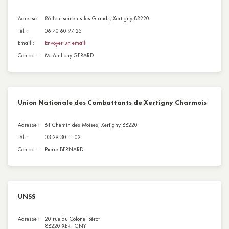
Adresse :
86 Lotissements les Grands, Xertigny 88220
Tél. :
06 40 60 97 25
Email :
Envoyer un email
Contact :
M. Anthony GERARD
Union Nationale des Combattants de Xertigny Charmois
Adresse :
61 Chemin des Moises, Xertigny 88220
Tél. :
03 29 30 11 02
Contact :
Pierre BERNARD
UNSS
Adresse :
20 rue du Colonel Sérot
88220 XERTIGNY