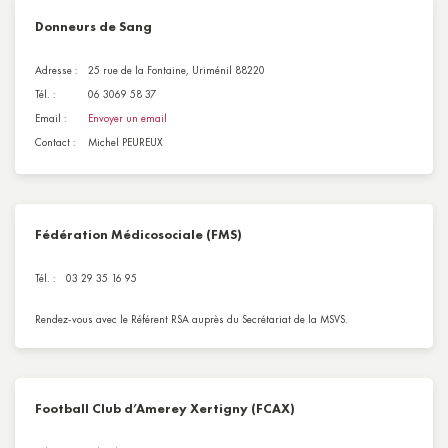
Donneurs de Sang
Adresse :
25 rue de la Fontaine, Uriménil 88220
Tél. :
06 3069 58 37
Email :
Envoyer un email
Contact :
Michel PEUREUX
Fédération Médicosociale (FMS)
Tél. :
03 29 35 16 95
Rendez-vous avec le Référent RSA auprès du Secrétariat de la MSVS.
Football Club d’Amerey Xertigny (FCAX)