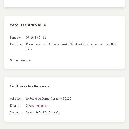
Secours Catholique
Portable :
07 88 23 21 68
Horaires :
Permanence en Mairie le dernier Vendredi de chaque mois de 14h à
16h.
Sur rendez-vous
Sentiers des Buissons
Adresse :
86 Route de Bains, Xertigny 88220
Email :
Envoyer un email
Contact :
Robert GRANDCLAUDON