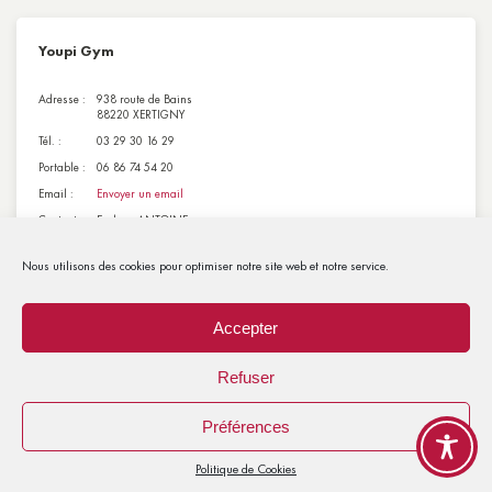
Youpi Gym
Adresse :
938 route de Bains
88220 XERTIGNY
Tél. :
03 29 30 16 29
Portable :
06 86 74 54 20
Email :
Envoyer un email
Contact :
Evelyne ANTOINE
Nous utilisons des cookies pour optimiser notre site web et notre service.
Accepter
Refuser
Préférences
Politique de Cookies
MAIRIE DE XERTIGNY