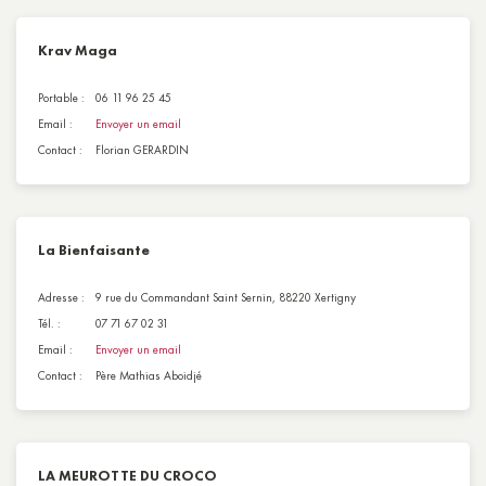
Krav Maga
Portable :
06 11 96 25 45
Email :
Envoyer un email
Contact :
Florian GERARDIN
La Bienfaisante
Adresse :
9 rue du Commandant Saint Sernin, 88220 Xertigny
Tél. :
07 71 67 02 31
Email :
Envoyer un email
Contact :
Père Mathias Aboidjé
LA MEUROTTE DU CROCO