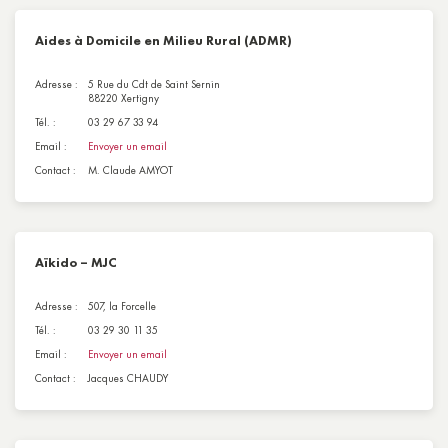
Aides à Domicile en Milieu Rural (ADMR)
Adresse :
5 Rue du Cdt de Saint Sernin
88220 Xertigny
Tél. :
03 29 67 33 94
Email :
Envoyer un email
Contact :
M. Claude AMYOT
Aïkido – MJC
Adresse :
507, la Forcelle
Tél. :
03 29 30 11 35
Email :
Envoyer un email
Contact :
Jacques CHAUDY