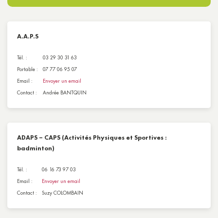
A.A.P.S
Tél. :
03 29 30 31 63
Portable :
07 77 06 95 07
Email :
Envoyer un email
Contact :
Andrée BANTQUIN
ADAPS – CAPS (Activités Physiques et Sportives :
badminton)
Tél. :
06 16 73 97 03
Email :
Envoyer un email
Contact :
Suzy COLOMBAIN