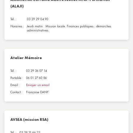
(ALAJI)
Tél. :
03 29 29 04 90
Horaires :
Jeudi matin : Mission locale. Finances publiques : démarches
administratives.
Atelier Mémoire
Tél. :
03 29 36 07 14
Portable :
06 01 27 60 86
Email :
Envoyer un email
Contact :
Françoise DANY
AVSEA (mission RSA)
Tél. :
03 29 31 66 22