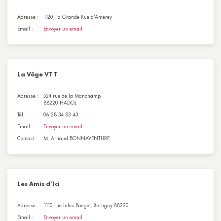
Adresse :
1120, la Grande Rue d’Amerey
Email :
Envoyer un email
La Vôge VTT
Adresse :
524 rue de la Manchamp
88220 HADOL
Tél. :
06 28 34 83 43
Email :
Envoyer un email
Contact :
M. Arnaud BONNAVENTURE
Les Amis d’Ici
Adresse :
1110 rue Jules Bougel, Xertigny 88220
Email :
Envoyer un email