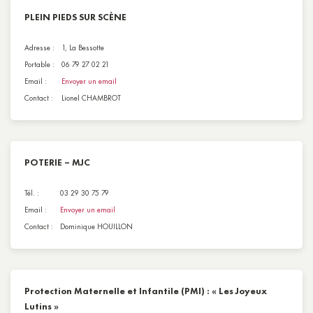
PLEIN PIEDS SUR SCÈNE
Adresse :
1, La Bessotte
Portable :
06 79 27 02 21
Email :
Envoyer un email
Contact :
Lionel CHAMBROT
POTERIE – MJC
Tél. :
03 29 30 75 79
Email :
Envoyer un email
Contact :
Dominique HOUILLON
Protection Maternelle et Infantile (PMI) : « Les Joyeux
Lutins »