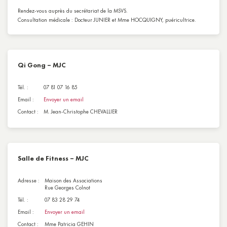
Rendez-vous auprès du secrétariat de la MSVS.
Consultation médicale : Docteur JUNIER et Mme HOCQUIGNY, puéricultrice.
Qi Gong – MJC
Tél. :
07 81 07 16 85
Email :
Envoyer un email
Contact :
M. Jean-Christophe CHEVALLIER
Salle de Fitness – MJC
Adresse :
Maison des Associations
Rue Georges Colnot
Tél. :
07 83 28 29 74
Email :
Envoyer un email
Contact :
Mme Patricia GEHIN