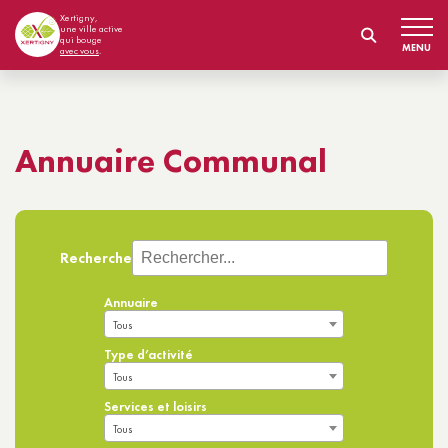
Xertigny,
une ville active
qui bouge
MENU
avec vous
.
Annuaire Communal
Recherche
Annuaire
Tous
Type d’activité
Tous
Services et loisirs
Tous