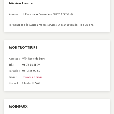
Mission Locale
Adresse :
1, Place de la Brasserie – 88220 XERTIGNY
Permanence à la Maison France Services. A destination des 16 à 25 ans.
MOB TROTTEURS
Adresse :
970, Route de Bains
Tél. :
06 73 38 51 99
Portable :
06 13 26 00 60
Email :
Envoyer un email
Contact :
Charles LEYVAL
MOINPAUX