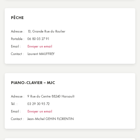
PÊCHE
Adresse :
13, Grande Rue du Roulier
Portable :
06 80 05 27 91
Email :
Envoyer un email
Contact :
Laurent MAUFFREY
PIANO-CLAVIER – MJC
Adresse :
9 Rue du Centre 88240 Harsault
Tél. :
03 29 30 95 72
Email :
Envoyer un email
Contact :
Jean-Michel GEHIN FLORENTIN