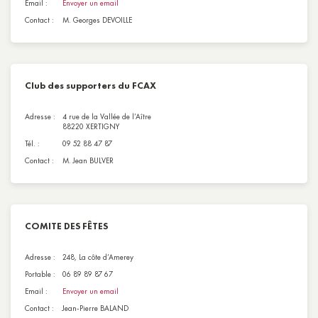
Email :
Envoyer un email
Contact :
M. Georges DEVOILLE
Club des supporters du FCAX
Adresse :
4 rue de la Vallée de l’Aître
88220 XERTIGNY
Tél. :
09 52 88 47 87
Contact :
M. Jean BULVER
COMITE DES FÊTES
Adresse :
248, La côte d’Amerey
Portable :
06 89 89 87 67
Email :
Envoyer un email
Contact :
Jean-Pierre BALAND