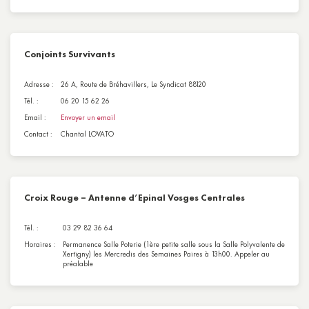
Conjoints Survivants
Adresse :
26 A, Route de Bréhavillers, Le Syndicat 88120
Tél. :
06 20 15 62 26
Email :
Envoyer un email
Contact :
Chantal LOVATO
Croix Rouge – Antenne d’Epinal Vosges Centrales
Tél. :
03 29 82 36 64
Horaires :
Permanence Salle Poterie (1ère petite salle sous la Salle Polyvalente de
Xertigny) les Mercredis des Semaines Paires à 13h00. Appeler au
préalable