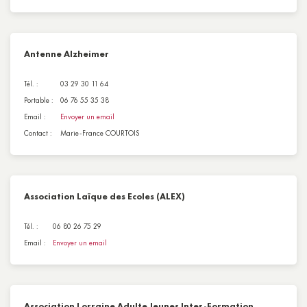
Antenne Alzheimer
Tél. :
03 29 30 11 64
Portable :
06 76 55 35 38
Email :
Envoyer un email
Contact :
Marie-France COURTOIS
Association Laïque des Ecoles (ALEX)
Tél. :
06 80 26 75 29
Email :
Envoyer un email
Association Lorraine Adulte Jeunes Inter-Formation