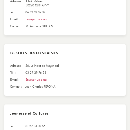
Adresse :
1 le Château
88220 XERTIGNY
Tél. :
06 32 32 09 32
Email :
Envoyer un email
Contact :
M. Anthony GUEDES
GESTION DES FONTAINES
Adresse :
26, Le Haut de Moyenpal
Tél. :
03 29 29 76 58
Email :
Envoyer un email
Contact :
Jean-Charles PERONA
Jeunesse et Cultures
Tél. :
03 29 33 00 65