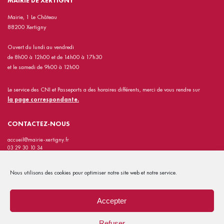
MAIRIE DE XERTIGNY
Mairie, 1 Le Château
88200 Xertigny
Ouvert du lundi au vendredi
de 8h00 à 12h00 et de 14h00 à 17h30
et le samedi de 9h00 à 12h00
Le service des CNI et Passeports a des horaires différents, merci de vous rendre sur
la page correspondante.
CONTACTEZ-NOUS
accueil@mairie-xertigny.fr
03 29 30 10 34
INFORMATIONS PRATIQUES
Nous utilisons des cookies pour optimiser notre site web et notre service.
Contact
Mentions Légales
Accepter
Politiques de confidentialité
Refuser