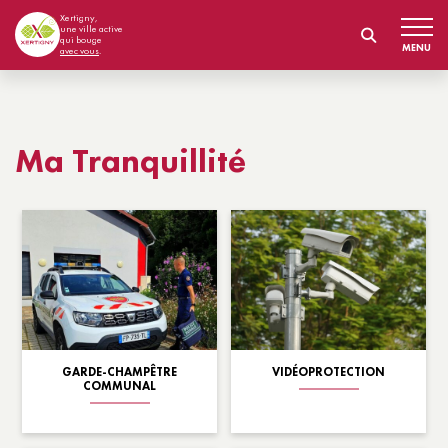
Xertigny,
une ville active
qui bouge
MENU
avec vous
.
Ma Tranquillité
GARDE-CHAMPÊTRE
VIDÉOPROTECTION
COMMUNAL