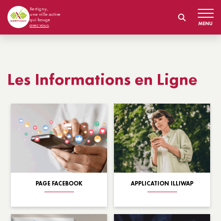
Xertigny,
une ville active
qui bouge
MENU
avec vous
.
Les Informations en Ligne
PAGE FACEBOOK
APPLICATION ILLIWAP