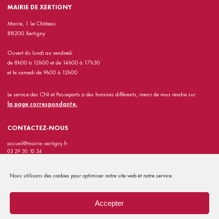
MAIRIE DE XERTIGNY
Mairie, 1 Le Château
88200 Xertigny
Ouvert du lundi au vendredi
de 8h00 à 12h00 et de 14h00 à 17h30
et le samedi de 9h00 à 12h00
Le service des CNI et Passeports a des horaires différents, merci de vous rendre sur
la page correspondante.
CONTACTEZ-NOUS
accueil@mairie-xertigny.fr
03 29 30 10 34
INFORMATIONS PRATIQUES
Nous utilisons des cookies pour optimiser notre site web et notre service.
Contact
Mentions Légales
Accepter
Politiques de confidentialité