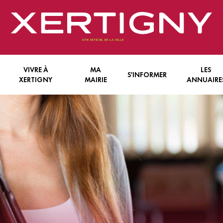
VIVRE À
MA
LES
S'INFORMER
XERTIGNY
MAIRIE
ANNUAIRE
FANCE & JEUNESSE
LE CONSEIL MUNICIPAL
LES INFORMATIONS ECRITES
ENTREPRISES
N VIEILLIR
LES SERVICES COMMUNAUX
LES INFORMATIONS EN LIGNE
ASSOCIATIONS
E PRATIQUE
L’INTERCOMMUNALITÉ
LES INFORMATIONS AFFICHÉES
 TRANQUILLITÉ
BILITÉ
TS
NTÉ
S
E ECONOMIQUE