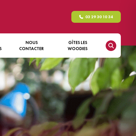
03 29 30 10 34
NOUS
GÎTES LES
S
CONTACTER
WOODIES
GÎTE NATURE – LE FAYS
RICHARD
GÎTE NATURE – LE PERGIS
GÎTE NATURE – LE
RECHENTREUX
GÎTE NATURE – LE ROCHÈRE
GÎTE NATURE – LA TORÈLE
GÎTE NATURE – LE XÉMONT