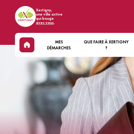
Xertigny,
une ville active
qui bouge
avec vous
.
MES
QUE FAIRE À XERTIGNY
DÉMARCHES
?
ÉTAT CIVIL & CITOYENNETÉ
DÉCOUVRIR XERTIGNY
EN
LOCATIONS DE SALLES
ÉVÈNEMENTS
BIE
COMMUNALES
ART ET CULTURE
VI
RECRUTEMENT
SPORT
MA
ÉCONOMIE
FORÊT
MO
NOUS CONTACTER
COMMERCES ET HÉBERGEMEN
SA
BASE DE LOISIRS DES WOODIE
VI