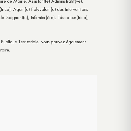
ire de Mairie, Assistant(e) Administratif(ve),
ice), Agent(e) Polyvalent(e) des Interventions
-Soignant(e), Infirmier(ère), Educateur(trice),
n Publique Territoriale, vous pouvez également
raire.