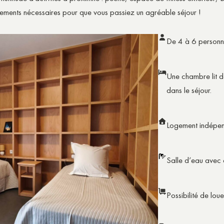
ipements nécessaires pour que vous passiez un agréable séjour !
NS
E SOCIALE & SOLIDARITÉ
De 4 à 6 personn
Une chambre lit d
dans le séjour.
Logement indépend
Salle d’eau avec
Possibilité de loue