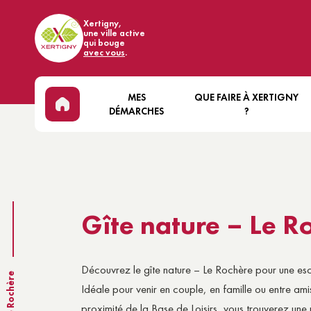
Xertigny,
une ville active
qui bouge
avec vous
.
MES
QUE FAIRE À XERTIGNY
DÉMARCHES
?
ÉTAT CIVIL & CITOYENNETÉ
DÉCOUVRIR XERTIGNY
EN
LOCATIONS DE SALLES
ÉVÈNEMENTS
BIE
COMMUNALES
ART ET CULTURE
VI
Gîte nature – Le R
RECRUTEMENT
SPORT
MA
ÉCONOMIE
FORÊT
MO
NOUS CONTACTER
Découvrez le gîte nature – Le Rochère pour une esc
COMMERCES ET HÉBERGEMEN
SA
Idéale pour venir en couple, en famille ou entre am
proximité de la Base de Loisirs, vous trouverez une 
BASE DE LOISIRS DES WOODIE
VI