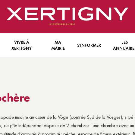
VIVRE À
MA
LES
S'INFORMER
XERTIGNY
MAIRIE
ANNUAIRE
FANCE & JEUNESSE
LE CONSEIL MUNICIPAL
LES INFORMATIONS ECRITES
ENTREPRISES
N VIEILLIR
LES SERVICES COMMUNAUX
LES INFORMATIONS EN LIGNE
ASSOCIATIONS
E PRATIQUE
L’INTERCOMMUNALITÉ
LES INFORMATIONS AFFICHÉES
ochère
 TRANQUILLITÉ
BILITÉ
apade insolite au cœur de la Vôge (contrée Sud de la Vosges), situé à
TS
NTÉ
is, ce gîte indépendant dispose de 2 chambres : une chambre avec un li
multitude d’activités à proximité : pêche, espace de fitness extérieur
S
E ECONOMIQUE