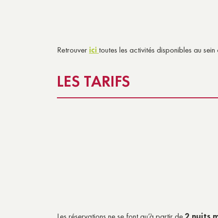
Retrouver
ici
toutes les activités disponibles au sei
LES TARIFS
Les réservations ne se font qu’à partir de
2 nuits 