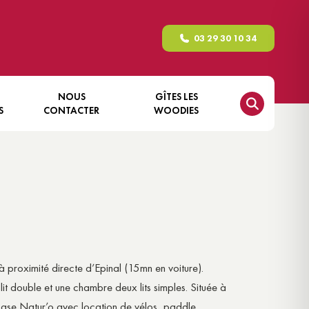
03 29 30 10 34
NOUS
GÎTES LES
S
CONTACTER
WOODIES
GÎTE NATURE – LE FAYS
RICHARD
GÎTE NATURE – LE PERGIS
GÎTE NATURE – LE
RECHENTREUX
GÎTE NATURE – LE ROCHÈRE
 proximité directe d’Epinal (15mn en voiture).
GÎTE NATURE – LA TORÈLE
t double et une chambre deux lits simples. Située à
GÎTE NATURE – LE XÉMONT
, Base Natur’o avec location de vélos, paddle,