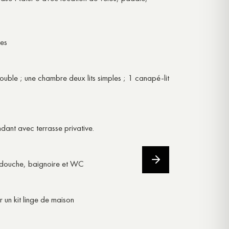
GÎTE INSOLITE – L’ÉCRIN
es
ouble ; une chambre deux lits simples ; 1 canapé-lit
ant avec terrasse privative.
 douche, baignoire et WC
r un kit linge de maison