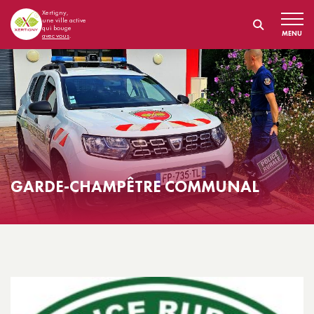
Xertigny,
une ville active
qui bouge
MENU
avec vous
.
GARDE-CHAMPÊTRE COMMUNAL