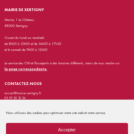
MAIRIE DE XERTIGNY
Mairie, 1 Le Château
88200 Xertigny
Ouvert du lundi au vendredi
de 8h00 à 12h00 et de 14h00 à 17h30
et le samedi de 9h00 à 12h00
Le service des CNI et Passeports a des horaires différents, merci de vous rendre sur
la page correspondante.
CONTACTEZ-NOUS
accueil@mairie-xertigny.fr
03 29 30 10 34
INFORMATIONS PRATIQUES
Nous utilisons des cookies pour optimiser notre site web et notre service.
Contact
Mentions Légales
Accepter