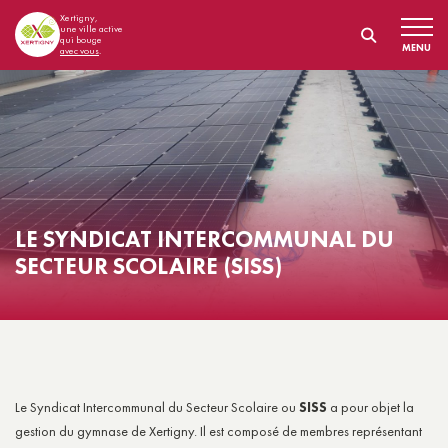
Xertigny,
une ville active
qui bouge
MENU
avec vous
.
LE SYNDICAT INTERCOMMUNAL DU
SECTEUR SCOLAIRE (SISS)
Le Syndicat Intercommunal du Secteur Scolaire ou
SISS
a pour objet la
gestion du gymnase de Xertigny. Il est composé de membres représentant