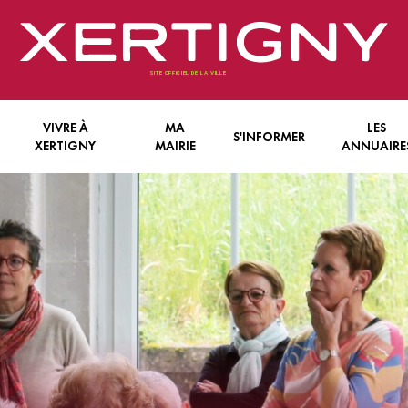
VIVRE À
MA
LES
S'INFORMER
XERTIGNY
MAIRIE
ANNUAIRE
FANCE & JEUNESSE
LE CONSEIL MUNICIPAL
LES INFORMATIONS ECRITES
ENTREPRISES
N VIEILLIR
LES SERVICES COMMUNAUX
LES INFORMATIONS EN LIGNE
ASSOCIATIONS
E PRATIQUE
L’INTERCOMMUNALITÉ
LES INFORMATIONS AFFICHÉES
 TRANQUILLITÉ
BILITÉ
TS
NTÉ
S
E ECONOMIQUE