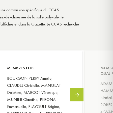
ar une commission spécifique du CCAS.
rez-de-chaussée de la salle polyvalente.
 d’affiches et dans la Gazette. Le CCAS recherche
MEMBRES ELUS
MEMBR
QUALIF
BOURGON PERRY Amélie,
ADAM C
CLAUDEL Christelle, MANGEAT
HAMM 
Delphine, MARCOT Véronique,
Nathal
MUNIER Claudine, PERONA
ROBERT
Emmanuelle, PLAYOULT Brigitte,
et WA