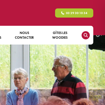
03 29 30 10 34
NOUS
GÎTES LES
S
CONTACTER
WOODIES
GÎTE NATURE – LE FAYS
RICHARD
GÎTE NATURE – LE PERGIS
GÎTE NATURE – LE
RECHENTREUX
GÎTE NATURE – LE ROCHÈRE
GÎTE NATURE – LA TORÈLE
GÎTE NATURE – LE XÉMONT