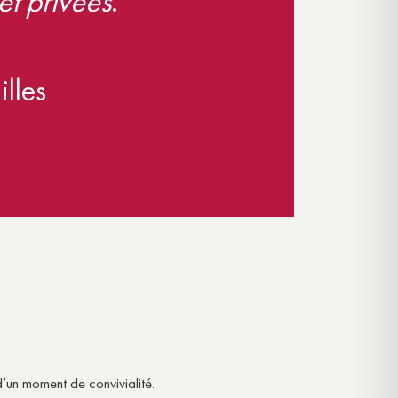
 et privées
.
lles
’un moment de convivialité.