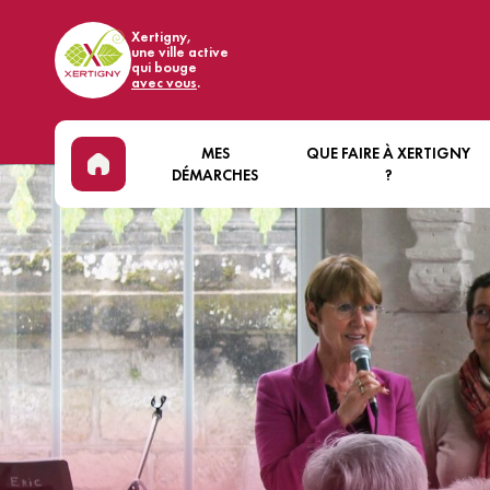
Xertigny,
une ville active
qui bouge
avec vous
.
MES
QUE FAIRE À XERTIGNY
DÉMARCHES
?
ÉTAT CIVIL & CITOYENNETÉ
DÉCOUVRIR XERTIGNY
EN
LOCATIONS DE SALLES
ÉVÈNEMENTS
BIE
COMMUNALES
ART ET CULTURE
VI
RECRUTEMENT
SPORT
MA
ÉCONOMIE
FORÊT
MO
NOUS CONTACTER
COMMERCES ET HÉBERGEMEN
SA
BASE DE LOISIRS DES WOODIE
VI