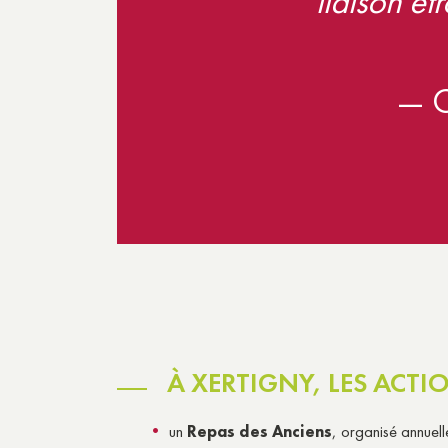
liaison ét
— C
À XERTIGNY, LES ACTI
un
Repas des Anciens
, organisé annuel