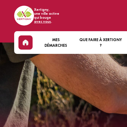
Xertigny,
une ville active
qui bouge
avec vous
.
MES
QUE FAIRE À XERTIGNY
DÉMARCHES
?
ÉTAT CIVIL & CITOYENNETÉ
DÉCOUVRIR XERTIGNY
EN
LOCATIONS DE SALLES
ÉVÈNEMENTS
BIE
COMMUNALES
ART ET CULTURE
VI
RECRUTEMENT
SPORT
MA
ÉCONOMIE
FORÊT
MO
NOUS CONTACTER
COMMERCES ET HÉBERGEMEN
SA
BASE DE LOISIRS DES WOODIE
VI