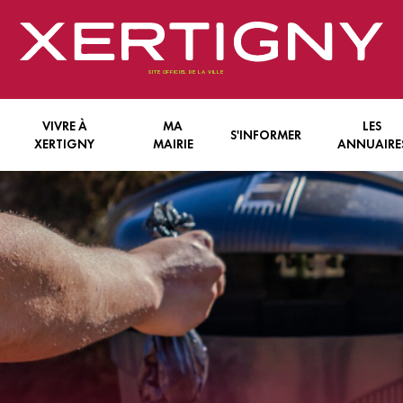
VIVRE À
MA
LES
S'INFORMER
XERTIGNY
MAIRIE
ANNUAIRE
FANCE & JEUNESSE
LE CONSEIL MUNICIPAL
LES INFORMATIONS ECRITES
ENTREPRISES
N VIEILLIR
LES SERVICES COMMUNAUX
LES INFORMATIONS EN LIGNE
ASSOCIATIONS
E PRATIQUE
L’INTERCOMMUNALITÉ
LES INFORMATIONS AFFICHÉES
 TRANQUILLITÉ
BILITÉ
TS
NTÉ
S
E ECONOMIQUE