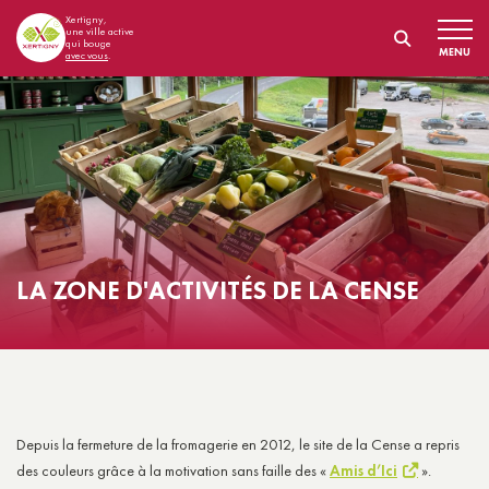
Xertigny,
une ville active
qui bouge
MENU
avec vous
.
LA ZONE D'ACTIVITÉS DE LA CENSE
Depuis la fermeture de la fromagerie en 2012, le site de la Cense a repris
des couleurs grâce à la motivation sans faille des «
Amis d’Ici
».