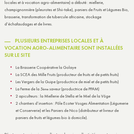
locales et à vocation agro-alimentaire) a débuté : miellerie,
champignonnière (pleurotes et Shii-take), paniers de Fruits et Légumes Bio,
brasserie, transformation de tubercule africaine, stockage
d’échafaudages et de livres.
PLUSIEURS ENTREPRISES LOCALES ET À
VOCATION AGRO-ALIMENTAIRE SONT INSTALLÉES
SUR LE SITE
La Brasserie Coopérative la Golaye
La SCEA des Mille Fruits (producteur de fruits et de petits fruits)
Les Vergers de la Guipe (productrice de miel et de petits fruits)
La Ferme de la 5
saveur (productrice de PPAM)
ème
2 apiculteurs : la Miellerie de Stella et le Miel de la Vôge
2 chantiers d’insertion : Pôle Ecoter Vosges Alimentation (Légumerie
et Conserverie) et les Paniers de Nico (distributeur et livreur de
paniers de fruits et légumes bio à domicile).