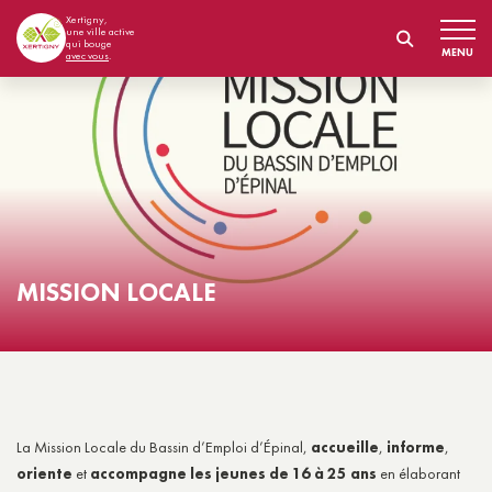
Xertigny,
une ville active
qui bouge
MENU
avec vous
.
MISSION LOCALE
La Mission Locale du Bassin d’Emploi d’Épinal,
accueille
,
informe
,
oriente
et
accompagne les jeunes de 16 à 25 ans
en élaborant