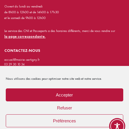
Ouvert du lundi au vendredi
de 8h00 à 12h00 et de 14h00 à 17h30
et le samedi de 9h00 à 12h00
Le service des CNI et Passeports a des horaires différents, merci de vous rendre sur
la page correspondante.
CONTACTEZ-NOUS
accueil@mairie-xertigny.fr
03 29 30 10 34
INFORMATIONS PRATIQUES
Nous utilisons des cookies pour optimiser notre site web et notre service.
Contact
Mentions Légales
Accepter
Politiques de confidentialité
Refuser
Gérer les cookies
Préférences