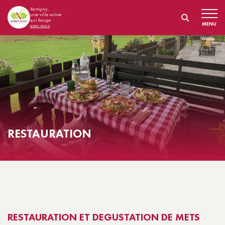
Xertigny,
une ville active
qui bouge
MENU
avec vous
.
RESTAURATION
RESTAURATION ET DEGUSTATION DE METS