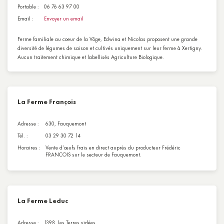
Portable :
06 76 63 97 00
Email :
Envoyer un email
Ferme familiale au coeur de la Vôge, Edwina et Nicolas proposent une grande
diversité de légumes de saison et cultivés uniquement sur leur ferme à Xertigny.
Aucun traitement chimique et labellisés Agriculture Biologique.
La Ferme François
Adresse :
630, Fauquemont
Tél. :
03 29 30 72 14
Horaires :
Vente d’œufs frais en direct auprès du producteur Frédéric
FRANCOIS sur le secteur de Fauquemont.
La Ferme Leduc
Adresse :
1398, les Terres vidées