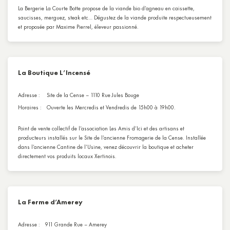
La Bergerie La Courte Botte propose de la viande bio d’agneau en caissette,
saucisses, merguez, steak etc… Dégustez de la viande produite respectueusement
et proposée par Maxime Pierrel, éleveur passionné.
La Boutique L’Incensé
Adresse :
Site de la Cense – 1110 Rue Jules Bouge
Horaires :
Ouverte les Mercredis et Vendredis de 15h00 à 19h00.
Point de vente collectif de l’association Les Amis d’Ici et des artisans et
producteurs installés sur le Site de l’ancienne Fromagerie de la Cense. Installée
dans l’ancienne Cantine de l’Usine, venez découvrir la boutique et acheter
directement vos produits locaux Xertinois.
La Ferme d’Amerey
Adresse :
911 Grande Rue – Amerey