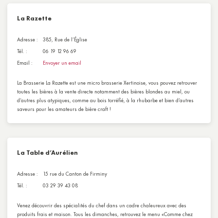
La Razette
Adresse :
385, Rue de l’Église
Tél. :
06 19 12 96 69
Email :
Envoyer un email
La Brasserie La Razette est une micro brasserie Xertinoise, vous pouvez retrouver
toutes les bières à la vente directe notamment des bières blondes au miel, ou
d’autres plus atypiques, comme au bois torréfié, à la rhubarbe et bien d’autres
saveurs pour les amateurs de bière craft !
La Table d’Aurélien
Adresse :
15 rue du Canton de Firminy
Tél. :
03 29 39 43 08
Venez découvrir des spécialités du chef dans un cadre chaleureux avec des
produits frais et maison. Tous les dimanches, retrouvez le menu «Comme chez