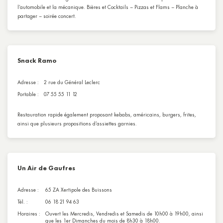
l’automobile et la mécanique. Bières et Cocktails – Pizzas et Flams – Planche à
partager – soirée concert.
Snack Ramo
Adresse :
2 rue du Général Leclerc
Portable :
07 55 55 11 12
Restauration rapide également proposant kebabs, américains, burgers, frites,
ainsi que plusieurs propositions d’assiettes garnies.
Un Air de Gaufres
Adresse :
65 ZA Xertipole des Buissons
Tél. :
06 18 21 94 63
Horaires :
Ouvert les Mercredis, Vendredis et Samedis de 10h00 à 19h00, ainsi
que les 1er Dimanches du mois de 8h30 à 18h00.