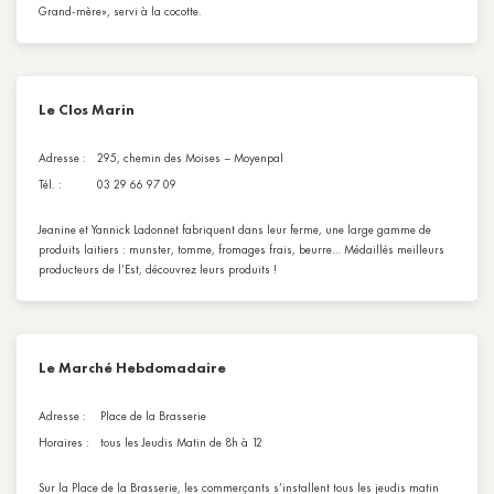
Grand-mère», servi à la cocotte.
Le Clos Marin
Adresse :
295, chemin des Moises – Moyenpal
Tél. :
03 29 66 97 09
Jeanine et Yannick Ladonnet fabriquent dans leur ferme, une large gamme de
produits laitiers : munster, tomme, fromages frais, beurre… Médaillés meilleurs
producteurs de l’Est, découvrez leurs produits !
Le Marché Hebdomadaire
Adresse :
Place de la Brasserie
Horaires :
tous les Jeudis Matin de 8h à 12
Sur la Place de la Brasserie, les commerçants s’installent tous les jeudis matin