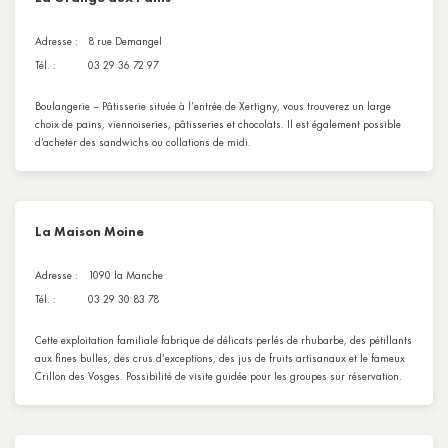
Adresse :
8 rue Demangel
Tél. :
03 29 36 72 97
Boulangerie – Pâtisserie située à l’entrée de Xertigny, vous trouverez un large
choix de pains, viennoiseries, pâtisseries et chocolats. Il est également possible
d’acheter des sandwichs ou collations de midi.
La Maison Moine
Adresse :
1090 la Manche
Tél. :
03 29 30 83 78
Cette exploitation familiale fabrique de délicats perlés de rhubarbe, des pétillants
aux fines bulles, des crus d’exceptions, des jus de fruits artisanaux et le fameux
Crillon des Vosges. Possibilité de visite guidée pour les groupes sur réservation.