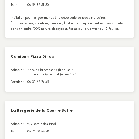
Tél. :
06 56 82 51 30
Invitation pour les gourmands à la découverte de repas marcaires,
flammekueches, spaetzles, munster, forêt noire complétement réalisés sur site,
dans un cadre 100% nature, dépaysant. Fermé du 1er Janvier au 15 Février.
Camion « Pizza Dino »
Adresse :
Place de la Brasserie (lundi soir)
Hameau de Moyenpal (samedi soir)
Portable :
06 30 62 74 45
La Bergerie de la Courte Botte
Adresse :
9, Chemin des Noël
Tél. :
06 70 89 68 78