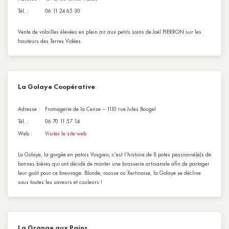
Tél. :
06 11 24 65 30
Vente de volailles élevées en plein air aux petits soins de Joël PIERRON sur les
hauteurs des Terres Vidées.
La Golaye Coopérative
Adresse :
Fromagerie de la Cense – 1110 rue Jules Bougel
Tél. :
06 70 11 57 14
Web :
Visiter le site web
La Golaye, la gorgée en patois Vosgien, c’est l’histoire de 8 potes passionné(e)s de
bonnes bières qui ont décidé de monter une brasserie artisanale afin de partager
leur goût pour ce breuvage. Blonde, rousse ou Xertinoise, la Golaye se décline
sous toutes les saveurs et couleurs !
La Grange aux Pains