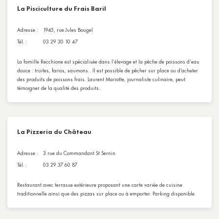
La Pisciculture du Frais Baril
Adresse :
1945, rue Jules Bougel
Tél. :
03 29 30 10 47
La famille Recchione est spécialisée dans l’élevage et la pêche de poissons d’eau
douce : truites, farios, saumons.. Il est possible de pêcher sur place ou d’acheter
des produits de poissons frais. Laurent Mariotte, journaliste culinaire, peut
témoigner de la qualité des produits..
La Pizzeria du Château
Adresse :
3 rue du Commandant St Sernin
Tél. :
03 29 37 60 87
Restaurant avec terrasse extérieure proposant une carte variée de cuisine
traditionnelle ainsi que des pizzas sur place ou à emporter. Parking disponible.