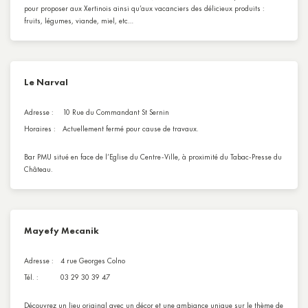
pour proposer aux Xertinois ainsi qu’aux vacanciers des délicieux produits :
fruits, légumes, viande, miel, etc…
Le Narval
Adresse :
10 Rue du Commandant St Sernin
Horaires :
Actuellement fermé pour cause de travaux.
Bar PMU situé en face de l’Eglise du Centre-Ville, à proximité du Tabac-Presse du
Château.
Mayefy Mecanik
Adresse :
4 rue Georges Colno
Tél. :
03 29 30 39 47
Découvrez un lieu original avec un décor et une ambiance unique sur le thème de