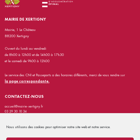
MAIRIE DE XERTIGNY
Mairie, 1 Le Château
88200 Xertigny
Ouvert du lundi au vendredi
de 8h00 à 12h00 et de 14h00 à 17h30
et le samedi de 9h00 à 12h00
Le service des CNI et Passeports a des horaires différents, merci de vous rendre sur
la page correspondante.
CONTACTEZ-NOUS
accueil@mairie-xertigny.fr
03 29 30 10 34
INFORMATIONS PRATIQUES
Nous utilisons des cookies pour optimiser notre site web et notre service.
Contact