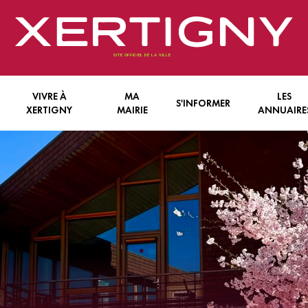
VIVRE À
MA
LES
S'INFORMER
XERTIGNY
MAIRIE
ANNUAIRE
FANCE & JEUNESSE
LE CONSEIL MUNICIPAL
LES INFORMATIONS ECRITES
ENTREPRISES
N VIEILLIR
LES SERVICES COMMUNAUX
LES INFORMATIONS EN LIGNE
ASSOCIATIONS
E PRATIQUE
L’INTERCOMMUNALITÉ
LES INFORMATIONS AFFICHÉES
 TRANQUILLITÉ
BILITÉ
TS
NTÉ
S
E ECONOMIQUE