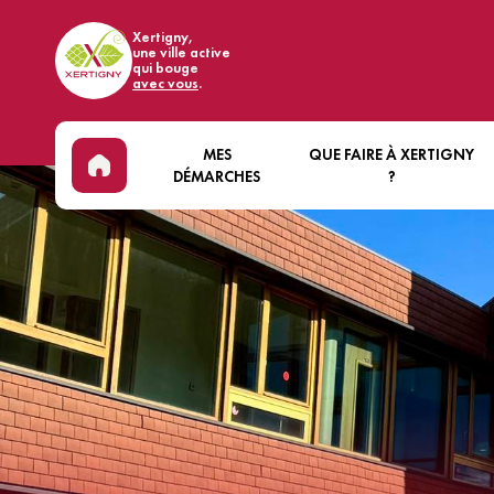
Xertigny,
une ville active
qui bouge
avec vous
.
MES
QUE FAIRE À XERTIGNY
DÉMARCHES
?
ÉTAT CIVIL & CITOYENNETÉ
DÉCOUVRIR XERTIGNY
EN
LOCATIONS DE SALLES
ÉVÈNEMENTS
BIE
COMMUNALES
ART ET CULTURE
VI
RECRUTEMENT
SPORT
MA
ÉCONOMIE
FORÊT
MO
NOUS CONTACTER
COMMERCES ET HÉBERGEMEN
SA
BASE DE LOISIRS DES WOODIE
VI