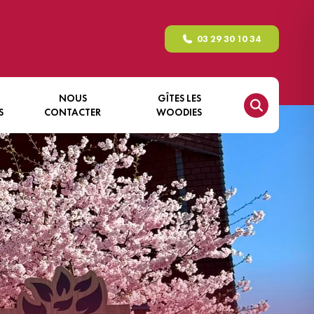
03 29 30 10 34
NOUS
GÎTES LES
S
CONTACTER
WOODIES
GÎTE NATURE – LE FAYS
RICHARD
GÎTE NATURE – LE PERGIS
GÎTE NATURE – LE
RECHENTREUX
GÎTE NATURE – LE ROCHÈRE
GÎTE NATURE – LA TORÈLE
GÎTE NATURE – LE XÉMONT