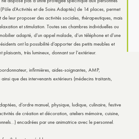
is ne dispose pas d’unité protégée spécifique aux personnes
Pôle d’Activités et de Soins Adaptés) de 14 places, permet
ut de leur proposer des activités sociales, thérapeutiques, mais
axation et stimulation. Toutes ses chambres individuelles ou
 mobilier adapté, d’un appel malade, d’un téléphone et d’une
 résidents ont la possibilité d’apporter des petits meubles et
plaisants, très lumineux, donnant sur l’extérieur.
oordonnateur, infirmières, aides-soignantes, AMP,
nsi que des intervenants extérieurs (médecins traitants,
adaptées, d’ordre manuel, physique, ludique, culinaire, festive
tivités de création et décoration, ateliers mémoire, cuisine,
ionnels…) encadrées par une animatrice avec le personnel.