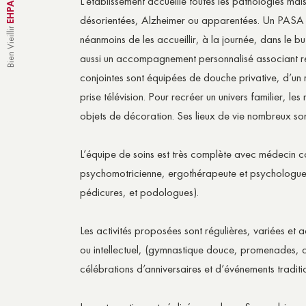
L’établissement accueille toutes les pathologies ma
désorientées, Alzheimer ou apparentées. Un PASA (
Bien Vieillir
néanmoins de les accueillir, à la journée, dans le b
aussi un accompagnement personnalisé associant rel
conjointes sont équipées de douche privative, d’un
prise télévision. Pour recréer un univers familier, les
objets de décoration. Ses lieux de vie nombreux sont 
L’équipe de soins est très complète avec médecin c
psychomotricienne, ergothérapeute et psychologue ai
pédicures, et podologues).
Les activités proposées sont régulières, variées et 
ou intellectuel, (gymnastique douce, promenades, ac
célébrations d’anniversaires et d’événements tradit