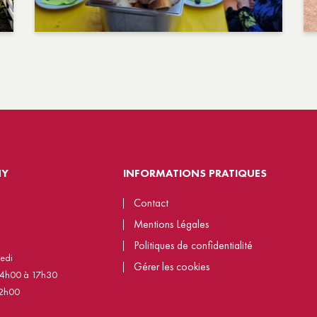
NY
INFORMATIONS PRATIQUES
Contact
Mentions Légales
Politiques de confidentialité
redi
Gérer les cookies
14h00 à 17h30
12h00