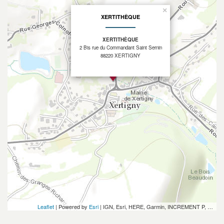
×
XERTITHÈQUE
XERTITHÈQUE
2 Bis rue du Commandant Saint Sernin
88220 XERTIGNY
Leaflet
| Powered by
Esri
|
IGN, Esri, HERE, Garmin, INCREMENT P, USGS, METI/NASA