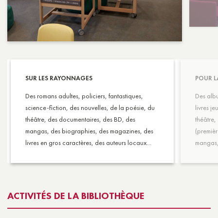
SUR LES RAYONNAGES
POUR L
Des romans adultes, policiers, fantastiques,
Des albu
science-fiction, des nouvelles, de la poésie, du
livres j
théâtre, des documentaires, des BD, des
théâtre
mangas, des biographies, des magazines, des
(premièr
livres en gros caractères, des auteurs locaux…
mangas
ACTIVITÉS DE LA BIBLIOTHÈQUE