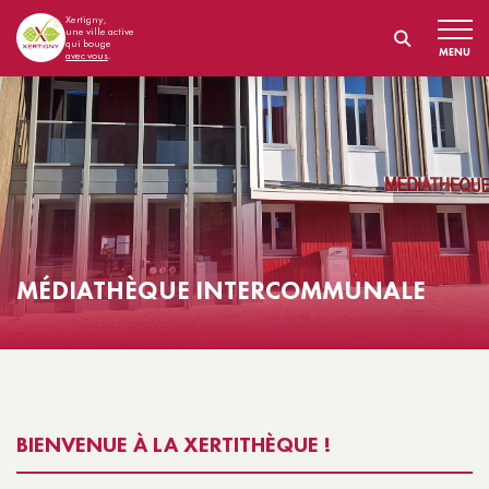
Xertigny,
une ville active
qui bouge
MENU
avec vous
.
MÉDIATHÈQUE INTERCOMMUNALE
BIENVENUE À LA XERTITHÈQUE !