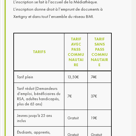
L’inscription se fait à l’accueil de la Médiathèque.
L’inscription donne droit à l’emprunt de documents à
Xertigny et dans tout l’ensemble du réseau BMI.
TARIF
TARIF
AVEC
SANS
PASS
PASS
TARIFS
COMMU
COMMU
NAUTAI
NAUTAIR
RE
E
Tarif plein
13,50€
74€
Tarif réduit (Demandeurs
d’emploi, bénéficiaires du
7€
37€
RSA, adultes handicapés,
plus de 65 ans)
Jeunes jusqu’à 25 ans
Gratuit
19€
inclus
Étudiants, apprentis,
Gratuit
Gratuit